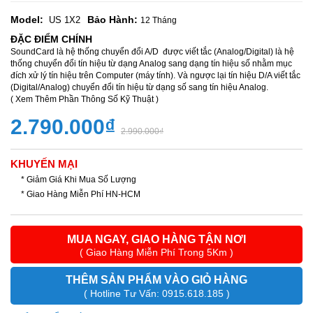
Model:
Bảo Hành:
US 1X2
12 Tháng
ĐẶC ĐIỂM CHÍNH
SoundCard là hệ thống chuyển đổi A/D được viết tắc (Analog/Digital) là hệ
thống chuyển đổi tín hiệu từ dạng Analog sang dạng tín hiệu số nhằm mục
đích xử lý tín hiệu trên Computer (máy tính). Và ngược lại tín hiệu D/A viết tắc
(Digital/Analog) chuyển đổi tín hiệu từ dạng số sang tín hiệu Analog.
( Xem Thêm Phần Thông Số Kỹ Thuật )
2.790.000₫
2.990.000₫
KHUYẾN MẠI
* Giảm Giá Khi Mua Số Lượng
* Giao Hàng Miễn Phí HN-HCM
MUA NGAY, GIAO HÀNG TẬN NƠI
( Giao Hàng Miễn Phí Trong 5Km )
THÊM SẢN PHẨM VÀO GIỎ HÀNG
( Hotline Tư Vấn: 0915.618.185 )