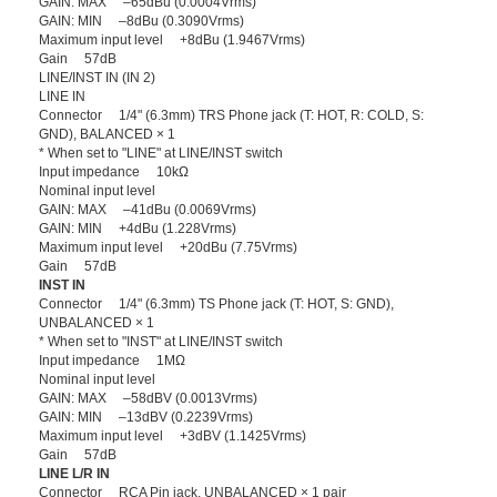
GAIN: MAX –65dBu (0.0004Vrms)
GAIN: MIN –8dBu (0.3090Vrms)
Maximum input level +8dBu (1.9467Vrms)
Gain 57dB
LINE/INST IN (IN 2)
LINE IN
Connector 1/4" (6.3mm) TRS Phone jack (T: HOT, R: COLD, S:
GND), BALANCED × 1
* When set to "LINE" at LINE/INST switch
Input impedance 10kΩ
Nominal input level
GAIN: MAX –41dBu (0.0069Vrms)
GAIN: MIN +4dBu (1.228Vrms)
Maximum input level +20dBu (7.75Vrms)
Gain 57dB
INST IN
Connector 1/4" (6.3mm) TS Phone jack (T: HOT, S: GND),
UNBALANCED × 1
* When set to "INST" at LINE/INST switch
Input impedance 1MΩ
Nominal input level
GAIN: MAX –58dBV (0.0013Vrms)
GAIN: MIN –13dBV (0.2239Vrms)
Maximum input level +3dBV (1.1425Vrms)
Gain 57dB
LINE L/R IN
Connector RCA Pin jack, UNBALANCED × 1 pair