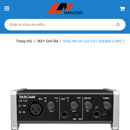
Trang chủ
/
MÁY GHI ÂM
/
TASCAM US 1x2 CU ( SOUND CARD )