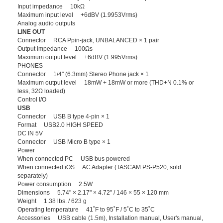
Input impedance 10kΩ
Maximum input level +6dBV (1.9953Vrms)
Analog audio outputs
LINE OUT
Connector RCA Ppin-jack, UNBALANCED × 1 pair
Output impedance 100Ωs
Maximum output level +6dBV (1.995Vrms)
PHONES
Connector 1/4" (6.3mm) Stereo Phone jack × 1
Maximum output level 18mW + 18mW or more (THD+N 0.1% or
less, 32Ω loaded)
Control I/O
USB
Connector USB B type 4-pin × 1
Format USB2.0 HIGH SPEED
DC IN 5V
Connector USB Micro B type × 1
Power
When connected PC USB bus powered
When connected iOS AC Adapter (TASCAM PS-P520, sold
separately)
Power consumption 2.5W
Dimensions 5.74" × 2.17" × 4.72" / 146 × 55 × 120 mm
Weight 1.38 lbs. / 623 g
Operating temperature 41˚F to 95˚F / 5˚C to 35˚C
Accessories USB cable (1.5m), Installation manual, User's manual,