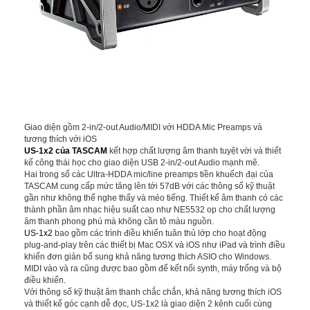
Giao diện gồm 2-in/2-out Audio/MIDI với HDDA Mic Preamps và
tương thích với iOS
US-1x2 của TASCAM
kết hợp chất lượng âm thanh tuyệt vời và thiết
kế công thái học cho giao diện USB 2-in/2-out Audio mạnh mẽ.
Hai trong số các Ultra-HDDA mic/line preamps tiền khuếch đại của
TASCAM cung cấp mức tăng lên tới 57dB với các thông số kỹ thuật
gần như không thể nghe thấy và méo tiếng. Thiết kế âm thanh có các
thành phần âm nhạc hiệu suất cao như NE5532 op cho chất lượng
âm thanh phong phú mà không cần tô màu nguồn.
US-1x2
bao gồm các trình điều khiển tuân thủ lớp cho hoạt động
plug-and-play trên các thiết bị Mac OSX và iOS như iPad và trình điều
khiển đơn giản bổ sung khả năng tương thích ASIO cho Windows.
MIDI vào và ra cũng được bao gồm để kết nối synth, máy trống và bộ
điều khiển.
Với thông số kỹ thuật âm thanh chắc chắn, khả năng tương thích iOS
và thiết kế góc cạnh dễ đọc, US-1x2 là giao diện 2 kênh cuối cùng