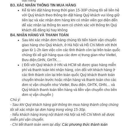
đặt hàng
B3. XÁC NHẬN THÔNG TIN MUA HÀNG
Kể từ khi đặt hàng trong thời gian 15-30P chúng tôi sẽ liên hệ
với Quý khách theo thông tin đặt hàng Quý khách vui lòng giữ
liên lạc và xác nhận đơn hàng khi có nhân viên gọi điện đến
để xác nhận lại thông tin xem có chính xác với thông tin Quý
khách đã đăng ký hay không
B4. NHẬN HÀNG VÀ THANH TOÁN
Sau khi xác nhận đơn hàng chúng tôi tiến hành vận chuyển
giao hàng cho Quý khách, ở Hà Nội và Hồ Chí Minh với thời
gian từ 1-2h làm việc còn các tỉnh thành còn lại trên toàn quốc
chúng tôi xẽ gửi hàng qua các đơn vị trung gian như Viettel,
Bưu điện,GHN, GHTK.....
( Đối với Quý khách ở HN và HCM sẽ được giao hàng miễn
phí và thanh toán khi nhận hàng, còn đối với khách hàng ở
các tỉnh thành còn lại trên toàn quốc Quý khách thanh toán
chuyển khoản trước hoặc nhận hàng và thanh toán cho các
đơn vị vận chuyển như Viettel, Bưu điện, GHTK, GHN.... và
Quý khách thanh toán tiền hàng và tiền vận chuyển cho bên
đơn vị vận chuyển )
Chú ý:
- Sau khi Quý khách hàng gửi thông tin mua hàng thành công chúng
tôi sẽ xác nhận lại đơn hàng trong vòng 15-30p.
- Nếu khách hàng trong nội thành Hà Nội và Hồ Chí Minh sẽ được
miễn phí vận chuyển.
- Chi tiết thanh toán xem tại đây:
Các phương thức thành toán