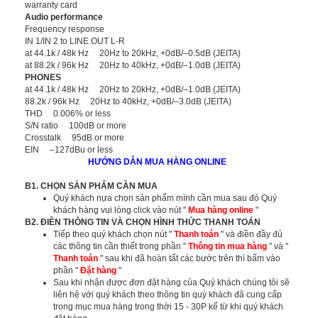
warranty card
Audio performance
Frequency response
IN 1/IN 2 to LINE OUT L-R
at 44.1k / 48k Hz 20Hz to 20kHz, +0dB/–0.5dB (JEITA)
at 88.2k / 96k Hz 20Hz to 40kHz, +0dB/–1.0dB (JEITA)
PHONES
at 44.1k / 48k Hz 20Hz to 20kHz, +0dB/–1.0dB (JEITA)
88.2k / 96k Hz 20Hz to 40kHz, +0dB/–3.0dB (JEITA)
THD 0.006% or less
S/N ratio 100dB or more
Crosstalk 95dB or more
EIN –127dBu or less
HƯỚNG DẪN MUA HÀNG ONLINE
B1. CHỌN SẢN PHẨM CẦN MUA
Quý khách nựa chọn sản phẩm mình cần mua sau đó Quý
khách hàng vui lòng click vào nút "
Mua hàng online
"
B2. ĐIỀN THÔNG TIN VÀ CHỌN HÌNH THỨC THANH TOÁN
Tiếp theo quý khách chọn nút "
Thanh toán
" và điền đầy đủ
các thông tin cần thiết trong phần "
Thông tin mua hàng
" và "
Thanh toán
" sau khi đã hoàn tất các bước trên thì bấm vào
phần "
Đặt hàng
"
Sau khi nhận được đơn đặt hàng của Quý khách chúng tôi sẽ
liên hệ với quý khách theo thông tin quý khách đã cung cấp
trong mục mua hàng trong thời 15 - 30P kể từ khi quý khách