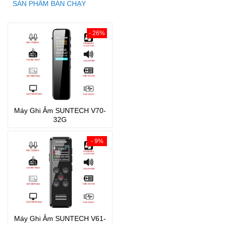
SẢN PHẨM BÁN CHẠY
- 26%
Máy Ghi Âm SUNTECH V70-
32G
- 9%
Máy Ghi Âm SUNTECH V61-