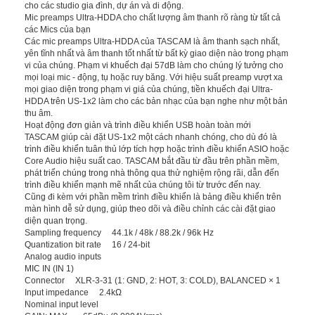
cho các studio gia đình, dự án và di động.
Mic preamps Ultra-HDDA cho chất lượng âm thanh rõ ràng từ tất cả
các Mics của bạn
Các mic preamps Ultra-HDDA của TASCAM là âm thanh sạch nhất,
yên tĩnh nhất và âm thanh tốt nhất từ ​​bất kỳ giao diện nào trong phạm
vi của chúng. Phạm vi khuếch đại 57dB làm cho chúng lý tưởng cho
mọi loại mic - động, tụ hoặc ruy băng. Với hiệu suất preamp vượt xa
mọi giao diện trong phạm vi giá của chúng, tiền khuếch đại Ultra-
HDDA trên US-1x2 làm cho các bản nhạc của bạn nghe như một bản
thu âm.
Hoạt động đơn giản và trình điều khiển USB hoàn toàn mới
TASCAM giúp cài đặt US-1x2 một cách nhanh chóng, cho dù đó là
trình điều khiển tuân thủ lớp tích hợp hoặc trình điều khiển ASIO hoặc
Core Audio hiệu suất cao. TASCAM bắt đầu từ đầu trên phần mềm,
phát triển chúng trong nhà thông qua thử nghiệm rộng rãi, dẫn đến
trình điều khiển mạnh mẽ nhất của chúng tôi từ trước đến nay.
Cũng đi kèm với phần mềm trình điều khiển là bảng điều khiển trên
màn hình dễ sử dụng, giúp theo dõi và điều chỉnh các cài đặt giao
diện quan trọng.
Sampling frequency 44.1k / 48k / 88.2k / 96k Hz
Quantization bit rate 16 / 24-bit
Analog audio inputs
MIC IN (IN 1)
Connector XLR-3-31 (1: GND, 2: HOT, 3: COLD), BALANCED × 1
Input impedance 2.4kΩ
Nominal input level