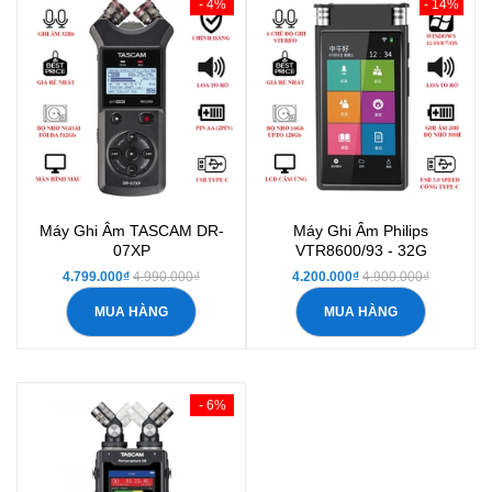
- 4%
- 14%
Máy Ghi Âm TASCAM DR-
Máy Ghi Âm Philips
07XP
VTR8600/93 - 32G
4.799.000₫
4.990.000₫
4.200.000₫
4.900.000₫
MUA HÀNG
MUA HÀNG
- 6%