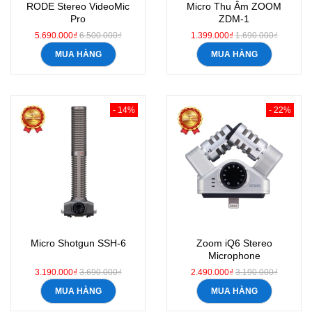
RODE Stereo VideoMic
Micro Thu Âm ZOOM
Pro
ZDM-1
5.690.000₫
6.500.000₫
1.399.000₫
1.690.000₫
MUA HÀNG
MUA HÀNG
- 14%
- 22%
Micro Shotgun SSH-6
Zoom iQ6 Stereo
Microphone
3.190.000₫
3.690.000₫
2.490.000₫
3.190.000₫
MUA HÀNG
MUA HÀNG