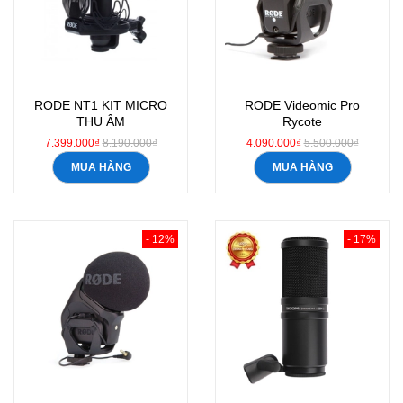
RODE NT1 KIT MICRO
RODE Videomic Pro
THU ÂM
Rycote
7.399.000₫
8.190.000₫
4.090.000₫
5.500.000₫
MUA HÀNG
MUA HÀNG
- 12%
- 17%