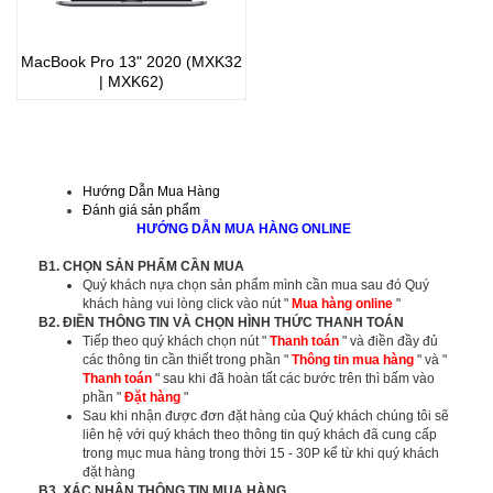
MacBook Pro 13" 2020 (MXK32
| MXK62)
Hướng Dẫn Mua Hàng
Đánh giá sản phẩm
HƯỚNG DẪN MUA HÀNG ONLINE
B1. CHỌN SẢN PHẨM CẦN MUA
Quý khách nựa chọn sản phẩm mình cần mua sau đó Quý
khách hàng vui lòng click vào nút "
Mua hàng online
"
B2. ĐIỀN THÔNG TIN VÀ CHỌN HÌNH THỨC THANH TOÁN
Tiếp theo quý khách chọn nút "
Thanh toán
" và điền đầy đủ
các thông tin cần thiết trong phần "
Thông tin mua hàng
" và "
Thanh toán
" sau khi đã hoàn tất các bước trên thì bấm vào
phần "
Đặt hàng
"
Sau khi nhận được đơn đặt hàng của Quý khách chúng tôi sẽ
liên hệ với quý khách theo thông tin quý khách đã cung cấp
trong mục mua hàng trong thời 15 - 30P kể từ khi quý khách
đặt hàng
B3. XÁC NHẬN THÔNG TIN MUA HÀNG