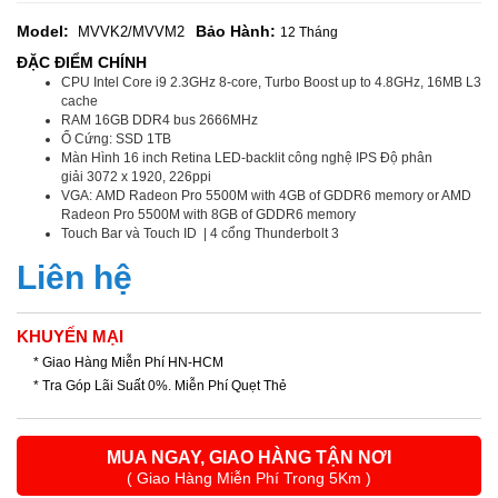
Model:
Bảo Hành:
MVVK2/MVVM2
12 Tháng
ĐẶC ĐIỂM CHÍNH
CPU Intel Core i9 2.3GHz 8‑core, Turbo Boost up to 4.8GHz, 16MB L3
cache
RAM 16GB DDR4 bus 2666MHz
Ổ Cứng: SSD 1TB
Màn Hình 16 inch Retina LED‑backlit công nghệ IPS Độ phân
giải 3072 x 1920, 226ppi
VGA: AMD Radeon Pro 5500M with 4GB of GDDR6 memory or AMD
Radeon Pro 5500M with 8GB of GDDR6 memory
Touch Bar và Touch ID | 4 cổng Thunderbolt 3
Liên hệ
KHUYẾN MẠI
* Giao Hàng Miễn Phí HN-HCM
* Tra Góp Lãi Suất 0%. Miễn Phí Quẹt Thẻ
MUA NGAY, GIAO HÀNG TẬN NƠI
( Giao Hàng Miễn Phí Trong 5Km )