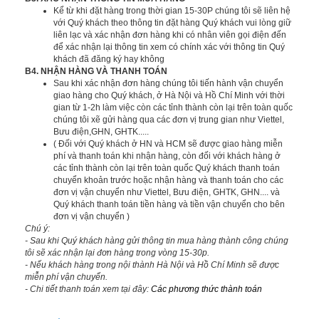
Kể từ khi đặt hàng trong thời gian 15-30P chúng tôi sẽ liên hệ
với Quý khách theo thông tin đặt hàng Quý khách vui lòng giữ
liên lạc và xác nhận đơn hàng khi có nhân viên gọi điện đến
để xác nhận lại thông tin xem có chính xác với thông tin Quý
khách đã đăng ký hay không
B4. NHẬN HÀNG VÀ THANH TOÁN
Sau khi xác nhận đơn hàng chúng tôi tiến hành vận chuyển
giao hàng cho Quý khách, ở Hà Nội và Hồ Chí Minh với thời
gian từ 1-2h làm việc còn các tỉnh thành còn lại trên toàn quốc
chúng tôi xẽ gửi hàng qua các đơn vị trung gian như Viettel,
Bưu điện,GHN, GHTK.....
( Đối với Quý khách ở HN và HCM sẽ được giao hàng miễn
phí và thanh toán khi nhận hàng, còn đối với khách hàng ở
các tỉnh thành còn lại trên toàn quốc Quý khách thanh toán
chuyển khoản trước hoặc nhận hàng và thanh toán cho các
đơn vị vận chuyển như Viettel, Bưu điện, GHTK, GHN.... và
Quý khách thanh toán tiền hàng và tiền vận chuyển cho bên
đơn vị vận chuyển )
Chú ý:
- Sau khi Quý khách hàng gửi thông tin mua hàng thành công chúng
tôi sẽ xác nhận lại đơn hàng trong vòng 15-30p.
- Nếu khách hàng trong nội thành Hà Nội và Hồ Chí Minh sẽ được
miễn phí vận chuyển.
- Chi tiết thanh toán xem tại đây:
Các phương thức thành toán