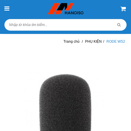
Trang chủ
/
PHỤ KIỆN
/
RODE WS2