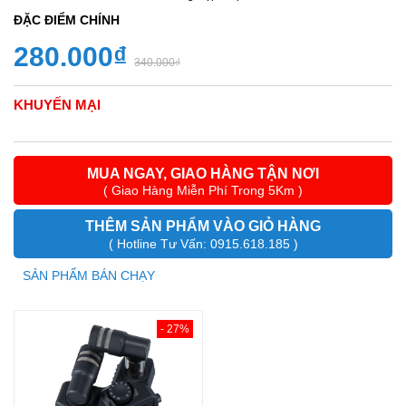
ĐẶC ĐIỂM CHÍNH
280.000₫
340.000₫
KHUYẾN MẠI
MUA NGAY, GIAO HÀNG TẬN NƠI
( Giao Hàng Miễn Phí Trong 5Km )
THÊM SẢN PHẨM VÀO GIỎ HÀNG
( Hotline Tư Vấn: 0915.618.185 )
SẢN PHẨM BÁN CHẠY
- 27%