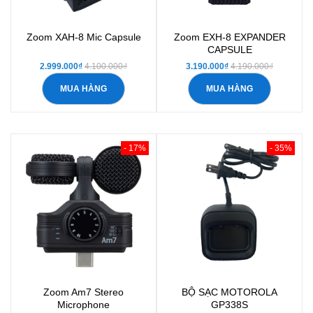
Zoom XAH-8 Mic Capsule
Zoom EXH-8 EXPANDER
CAPSULE
2.999.000₫
4.100.000₫
3.190.000₫
4.190.000₫
MUA HÀNG
MUA HÀNG
- 17%
- 35%
Zoom Am7 Stereo
BỘ SẠC MOTOROLA
Microphone
GP338S