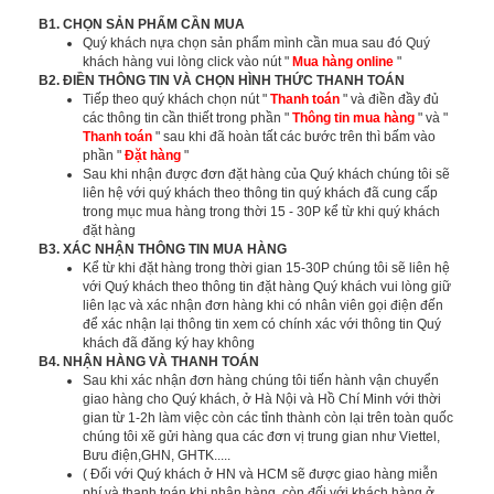
B1. CHỌN SẢN PHẨM CẦN MUA
Quý khách nựa chọn sản phẩm mình cần mua sau đó Quý
khách hàng vui lòng click vào nút "
Mua hàng online
"
B2. ĐIỀN THÔNG TIN VÀ CHỌN HÌNH THỨC THANH TOÁN
Tiếp theo quý khách chọn nút "
Thanh toán
" và điền đầy đủ
các thông tin cần thiết trong phần "
Thông tin mua hàng
" và "
Thanh toán
" sau khi đã hoàn tất các bước trên thì bấm vào
phần "
Đặt hàng
"
Sau khi nhận được đơn đặt hàng của Quý khách chúng tôi sẽ
liên hệ với quý khách theo thông tin quý khách đã cung cấp
trong mục mua hàng trong thời 15 - 30P kể từ khi quý khách
đặt hàng
B3. XÁC NHẬN THÔNG TIN MUA HÀNG
Kể từ khi đặt hàng trong thời gian 15-30P chúng tôi sẽ liên hệ
với Quý khách theo thông tin đặt hàng Quý khách vui lòng giữ
liên lạc và xác nhận đơn hàng khi có nhân viên gọi điện đến
để xác nhận lại thông tin xem có chính xác với thông tin Quý
khách đã đăng ký hay không
B4. NHẬN HÀNG VÀ THANH TOÁN
Sau khi xác nhận đơn hàng chúng tôi tiến hành vận chuyển
giao hàng cho Quý khách, ở Hà Nội và Hồ Chí Minh với thời
gian từ 1-2h làm việc còn các tỉnh thành còn lại trên toàn quốc
chúng tôi xẽ gửi hàng qua các đơn vị trung gian như Viettel,
Bưu điện,GHN, GHTK.....
( Đối với Quý khách ở HN và HCM sẽ được giao hàng miễn
phí và thanh toán khi nhận hàng, còn đối với khách hàng ở