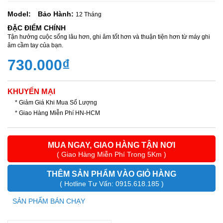
Model:
Bảo Hành:
12 Tháng
ĐẶC ĐIỂM CHÍNH
Tận hưởng cuộc sống lâu hơn, ghi âm tốt hơn và thuận tiện hơn từ máy ghi
âm cầm tay của bạn.
730.000₫
KHUYẾN MẠI
* Giảm Giá Khi Mua Số Lượng
* Giao Hàng Miễn Phí HN-HCM
MUA NGAY, GIAO HÀNG TẬN NƠI
( Giao Hàng Miễn Phí Trong 5Km )
THÊM SẢN PHẨM VÀO GIỎ HÀNG
( Hotline Tư Vấn: 0915.618.185 )
SẢN PHẨM BÁN CHẠY