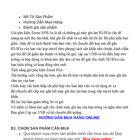
Mô Tả Sản Phẩm
Hướng Dẫn Mua Hàng
Đánh giá sản phẩm
Gói phụ kiện Zoom APH-1n là tất cả những gì máy ghi âm H1/H1n cần để
mang lại tuổi thọ dài nhất, bản ghi tốt nhất và sự tiện lợi tối đa. Bộ phụ kiện bao
gồm: chân đế có kích thước bàn làm việc, bộ chuyển đổi kẹp mic để gắn
H1/H1n của bạn vào kẹp micrô theo phong cách sân khấu tiêu chuẩn, kính chắn
gió bọt để cắt giảm âm thanh và tiếng ồn gió, cáp sạc USB và bộ điều hợp treo
tường và hộp đựng có khóa kéo dây đeo cổ tay để giữ cho chiếc H1/H1n của
bạn luôn trông và hoạt động như mới.
Tính năng gói phụ kiện Zoom H1n:
Tận hưởng cuộc sống lâu hơn, ghi âm tốt hơn và thuận tiện hơn từ máy ghi âm
cầm tay của bạn
Chân máy cấu hình thấp rất phù hợp cho bàn làm việc và sử dụng từ xa
Bộ chuyển đổi clip mic gắn kết máy ghi âm của bạn trong clip micrô kiểu sân
khấu
Bộ lọc bọt làm giảm tiếng ồn và gió
Vỏ mềm có khóa kéo giữ cho chiếc máy ghi âm của bạn trông và nghe như mới
Bao gồm Cáp sạc USB và bộ chuyển đổi tường
HƯỚNG DẪN MUA HÀNG ONLINE
B1. CHỌN SẢN PHẨM CẦN MUA
Quý khách nựa chọn sản phẩm mình cần mua sau đó Quý
khách hàng vui lòng click vào nút "
Mua hàng online
"