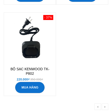
- 37%
BỘ SẠC KENWOOD TK-
P802
220.000₫
350.000₫
MUA HÀNG