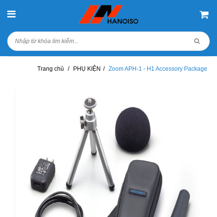
Trang chủ
/
PHỤ KIỆN
/
Zoom APH-1 - H1 Accessory Package