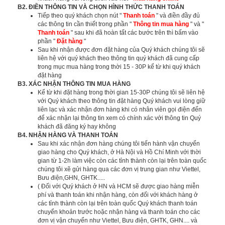
B2. ĐIỀN THÔNG TIN VÀ CHỌN HÌNH THỨC THANH TOÁN
Tiếp theo quý khách chọn nút "
Thanh toán
" và điền đầy đủ
các thông tin cần thiết trong phần "
Thông tin mua hàng
" và "
Thanh toán
" sau khi đã hoàn tất các bước trên thì bấm vào
phần "
Đặt hàng
"
Sau khi nhận được đơn đặt hàng của Quý khách chúng tôi sẽ
liên hệ với quý khách theo thông tin quý khách đã cung cấp
trong mục mua hàng trong thời 15 - 30P kể từ khi quý khách
đặt hàng
B3. XÁC NHẬN THÔNG TIN MUA HÀNG
Kể từ khi đặt hàng trong thời gian 15-30P chúng tôi sẽ liên hệ
với Quý khách theo thông tin đặt hàng Quý khách vui lòng giữ
liên lạc và xác nhận đơn hàng khi có nhân viên gọi điện đến
để xác nhận lại thông tin xem có chính xác với thông tin Quý
khách đã đăng ký hay không
B4. NHẬN HÀNG VÀ THANH TOÁN
Sau khi xác nhận đơn hàng chúng tôi tiến hành vận chuyển
giao hàng cho Quý khách, ở Hà Nội và Hồ Chí Minh với thời
gian từ 1-2h làm việc còn các tỉnh thành còn lại trên toàn quốc
chúng tôi xẽ gửi hàng qua các đơn vị trung gian như Viettel,
Bưu điện,GHN, GHTK.....
( Đối với Quý khách ở HN và HCM sẽ được giao hàng miễn
phí và thanh toán khi nhận hàng, còn đối với khách hàng ở
các tỉnh thành còn lại trên toàn quốc Quý khách thanh toán
chuyển khoản trước hoặc nhận hàng và thanh toán cho các
đơn vị vận chuyển như Viettel, Bưu điện, GHTK, GHN.... và