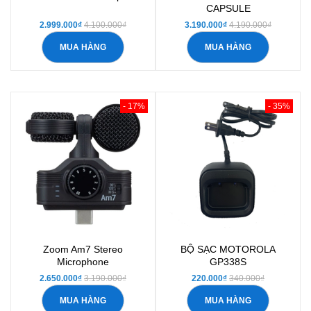
CAPSULE
2.999.000₫
4.100.000₫
3.190.000₫
4.190.000₫
MUA HÀNG
MUA HÀNG
- 17%
- 35%
Zoom Am7 Stereo
BỘ SẠC MOTOROLA
Microphone
GP338S
2.650.000₫
3.190.000₫
220.000₫
340.000₫
MUA HÀNG
MUA HÀNG