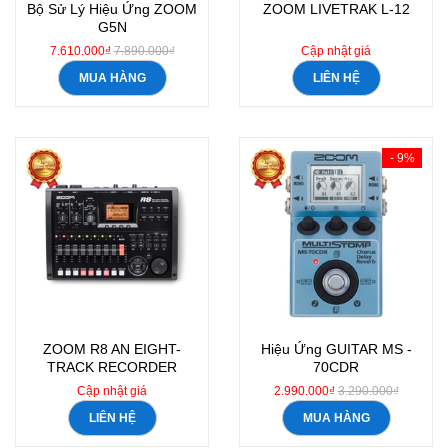
Bộ Sử Lý Hiệu Ứng ZOOM
ZOOM LIVETRAK L‑12
G5N
7.610.000₫
7.890.000₫
Cập nhật giá
MUA HÀNG
LIÊN HỆ
- 9%
ZOOM R8 AN EIGHT-
Hiệu Ứng GUITAR MS -
TRACK RECORDER
70CDR
Cập nhật giá
2.990.000₫
3.290.000₫
LIÊN HỆ
MUA HÀNG