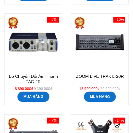
- 5%
- 10%
Bộ Chuyển Đổi Âm Thanh
ZOOM LIVE TRAK L-20R
TAC-2R
8.890.000₫
9.390.000₫
18.990.000₫
20.990.000₫
MUA HÀNG
MUA HÀNG
- 7%
- 14%