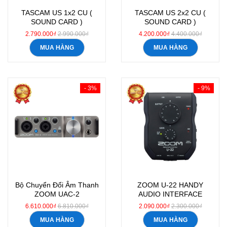
TASCAM US 1x2 CU (
TASCAM US 2x2 CU (
SOUND CARD )
SOUND CARD )
2.790.000₫
2.990.000₫
4.200.000₫
4.400.000₫
MUA HÀNG
MUA HÀNG
- 3%
- 9%
Bộ Chuyển Đổi Âm Thanh
ZOOM U-22 HANDY
ZOOM UAC-2
AUDIO INTERFACE
6.610.000₫
6.810.000₫
2.090.000₫
2.300.000₫
MUA HÀNG
MUA HÀNG