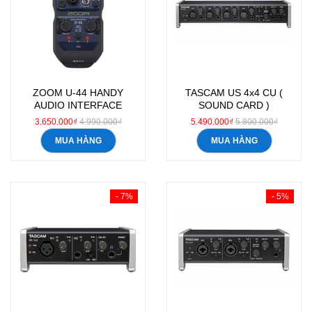
ZOOM U-44 HANDY
TASCAM US 4x4 CU (
AUDIO INTERFACE
SOUND CARD )
3.650.000₫
4.990.000₫
5.490.000₫
5.800.000₫
MUA HÀNG
MUA HÀNG
- 7%
- 5%